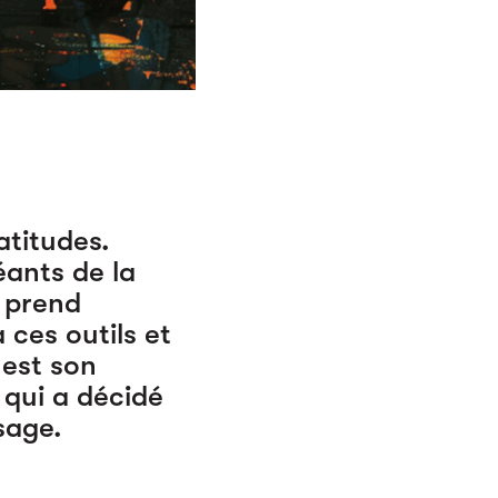
atitudes.
ants de la
e prend
ces outils et
 est son
 qui a décidé
sage.