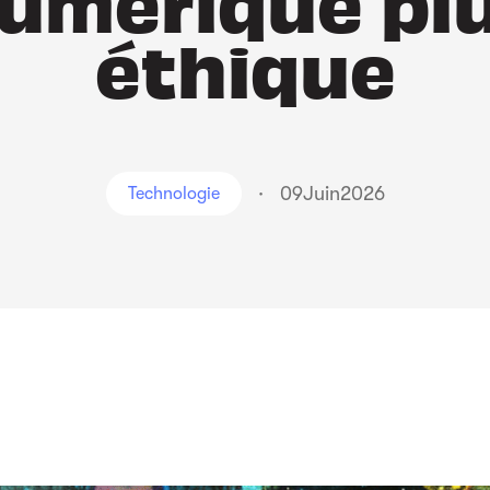
umérique pl
éthique
·
09
Juin
2026
Technologie