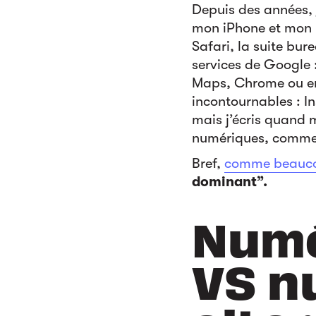
Depuis des années,
mon iPhone et mon M
Safari, la suite bur
services de Google 
Maps, Chrome ou en
incontournables : 
mais j’écris quand m
numériques, comme N
Bref,
comme beauco
dominant”.
Numé
VS n