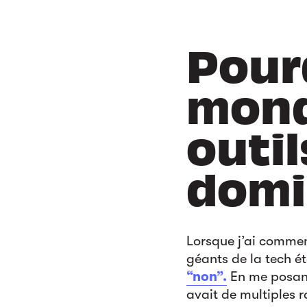
Pour
mond
outi
domi
Lorsque j’ai commenc
géants de la tech é
“non”.
En me posant 
avait de multiples r