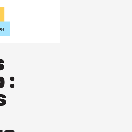
og
s
 :
s