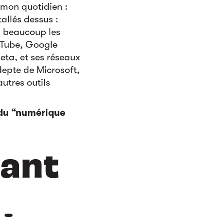
mon quotidien :
allés dessus :
si beaucoup les
ouTube, Google
ta, et ses réseaux
epte de Microsoft,
autres outils
 du “numérique
ant