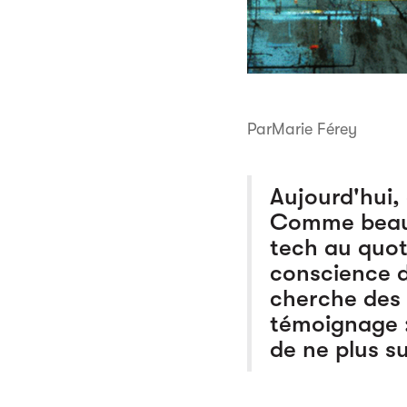
Par
Marie Férey
Aujourd'hui, 
Comme beauco
tech au quot
conscience d
cherche des 
témoignage :
de ne plus su