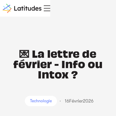
💌 La lettre de
février - Info ou
Intox ?
·
16
Février
2026
Technologie