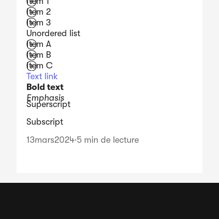
Item 1
Item 2
Item 3
Unordered list
Item A
Item B
Item C
Text link
Bold text
Emphasis
Superscript
Subscript
13
mars
2024
·
5 min de lecture