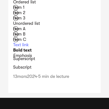
Ordered list
Item 1
Item 2
Item 3
Unordered list
Item A
Item B
Item C
Text link
Bold text
Emphasis
Superscript
Subscript
13
mars
2024
·
5 min de lecture