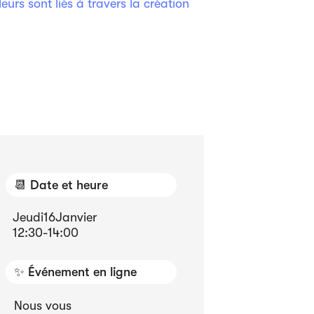
urs sont liés à travers la création
📆 Date et heure
Jeudi
16
Janvier
12:30
-
14:00
✨ Événement en ligne
Nous vous