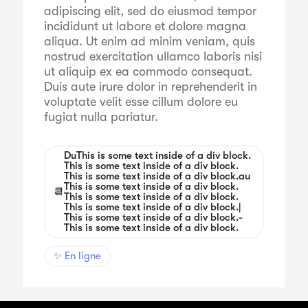
adipiscing elit, sed do eiusmod tempor
incididunt ut labore et dolore magna
aliqua. Ut enim ad minim veniam, quis
nostrud exercitation ullamco laboris nisi
ut aliquip ex ea commodo consequat.
Duis aute irure dolor in reprehenderit in
voluptate velit esse cillum dolore eu
fugiat nulla pariatur.
Du
This is some text inside of a div block.
This is some text inside of a div block.
This is some text inside of a div block.
au
This is some text inside of a div block.
📆
This is some text inside of a div block.
This is some text inside of a div block.
|
This is some text inside of a div block.
-
This is some text inside of a div block.
✨ En ligne