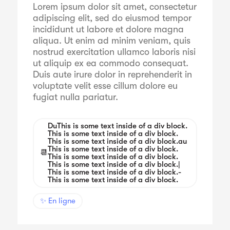
Lorem ipsum dolor sit amet, consectetur
adipiscing elit, sed do eiusmod tempor
incididunt ut labore et dolore magna
aliqua. Ut enim ad minim veniam, quis
nostrud exercitation ullamco laboris nisi
ut aliquip ex ea commodo consequat.
Duis aute irure dolor in reprehenderit in
voluptate velit esse cillum dolore eu
fugiat nulla pariatur.
Du
This is some text inside of a div block.
This is some text inside of a div block.
This is some text inside of a div block.
au
This is some text inside of a div block.
📆
This is some text inside of a div block.
This is some text inside of a div block.
|
This is some text inside of a div block.
-
This is some text inside of a div block.
✨ En ligne