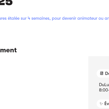
es étalée sur 4 semaines, pour devenir animateur ou anim
ement
📆 D
Du
Lu
8:00
✨ Év