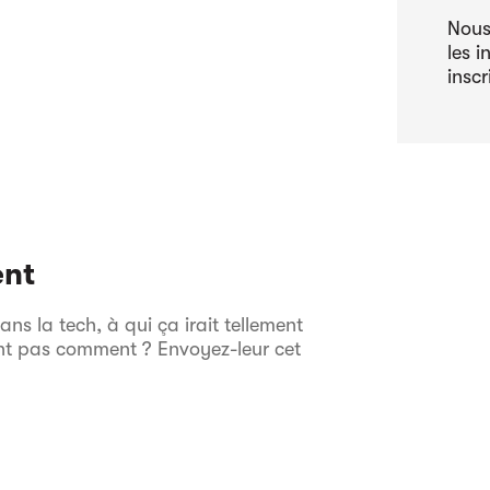
Nous
les i
inscr
ent
s la tech, à qui ça irait tellement
ent pas comment ? Envoyez-leur cet