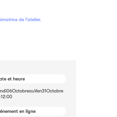
atrice de l’atelier.
ate et heure
ndi
06
Octobre
au
Ven
31
Octobre
-
12:00
énement en ligne