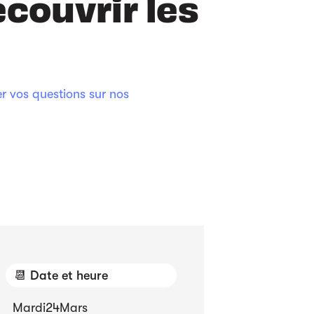
couvrir les
r vos questions sur nos
📆 Date et heure
Mardi
24
Mars