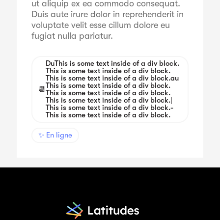
ut aliquip ex ea commodo consequat.
Duis aute irure dolor in reprehenderit in
voluptate velit esse cillum dolore eu
fugiat nulla pariatur.
Du
This is some text inside of a div block.
This is some text inside of a div block.
This is some text inside of a div block.
au
This is some text inside of a div block.
📆
This is some text inside of a div block.
This is some text inside of a div block.
|
This is some text inside of a div block.
-
This is some text inside of a div block.
✨ En ligne