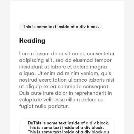
This is some text inside of a div block.
Heading
Lorem ipsum dolor sit amet, consectetur
adipiscing elit, sed do eiusmod tempor
incididunt ut labore et dolore magna
aliqua. Ut enim ad minim veniam, quis
nostrud exercitation ullamco laboris nisi
ut aliquip ex ea commodo consequat.
Duis aute irure dolor in reprehenderit in
voluptate velit esse cillum dolore eu
fugiat nulla pariatur.
Du
This is some text inside of a div block.
This is some text inside of a div block.
This is some text inside of a div block.
au