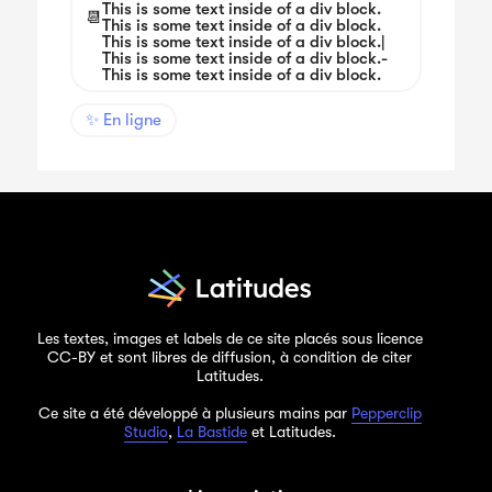
This is some text inside of a div block.
📆
This is some text inside of a div block.
This is some text inside of a div block.
|
This is some text inside of a div block.
-
This is some text inside of a div block.
✨ En ligne
Les textes, images et labels de ce site placés sous licence
CC-BY et sont libres de diffusion, à condition de citer
Latitudes.
Ce site a été développé à plusieurs mains par
Pepperclip
Studio
,
La Bastide
et Latitudes.