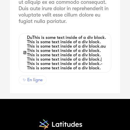
ut aliquip ex ea commodo consequat.
Duis aute irure dolor in reprehenderit in
voluptate velit esse cillum dolore eu
fugiat nulla pariatur.
Du
This is some text inside of a div block.
This is some text inside of a div block.
This is some text inside of a div block.
au
This is some text inside of a div block.
📆
This is some text inside of a div block.
This is some text inside of a div block.
|
This is some text inside of a div block.
-
This is some text inside of a div block.
✨ En ligne