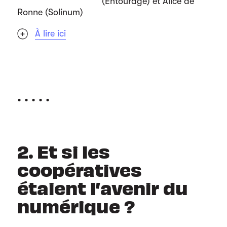
(Entourage) et Alice de
Ronne (Solinum)
À lire ici
. . . . .
2. Et si les
coopératives
étaient l’avenir du
numérique ?