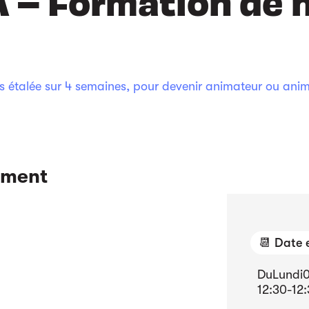
IA – Formation de
 étalée sur 4 semaines, pour devenir animateur ou animat
ement
📆 Date 
Du
Lundi
12:30
-
12