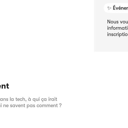
✨ Événem
Nous vou
informati
inscriptio
ent
s la tech, à qui ça irait
ui ne savent pas comment ?