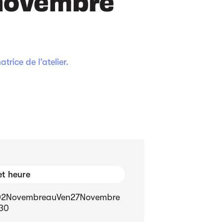
 novembre
rice de l’atelier.
et heure
02
Novembre
au
Ven
27
Novembre
:30