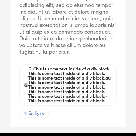
adipiscing elit, sed do eiusmod tempor
incididunt ut labore et dolore magna
aliqua. Ut enim ad minim veniam, quis
nostrud exercitation ullamco laboris nisi
ut aliquip ex ea commodo consequat.
Duis aute irure dolor in reprehenderit in
voluptate velit esse cillum dolore eu
fugiat nulla pariatur.
Du
This is some text inside of a div block.
This is some text inside of a div block.
This is some text inside of a div block.
au
This is some text inside of a div block.
📆
This is some text inside of a div block.
This is some text inside of a div block.
|
This is some text inside of a div block.
-
This is some text inside of a div block.
✨ En ligne