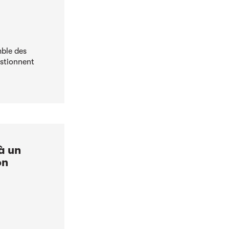
mble des
estionnent
à un
on