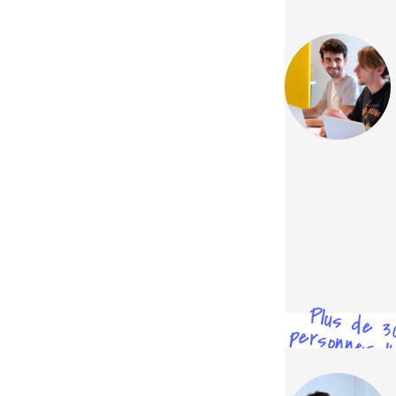
testé
Plus de 3
personnes l'
testé