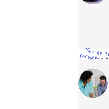
Plus de 3
personnes l'
testé