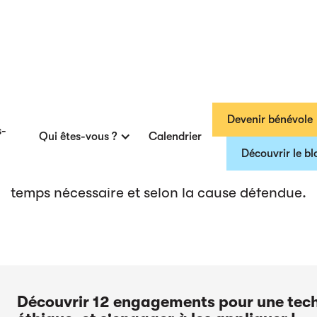
0
actions
Devenir bénévole
s-
Qui êtes-vous ?
Calendrier
Découvrir le bl
ençons toutes les actions qui vous permettent d
 engagée et responsable. Nos actions sont classée
temps nécessaire et selon la cause défendue.
Découvrir 12 engagements pour une tec