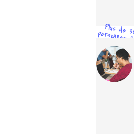
Plus de 3
personnes l'
testé