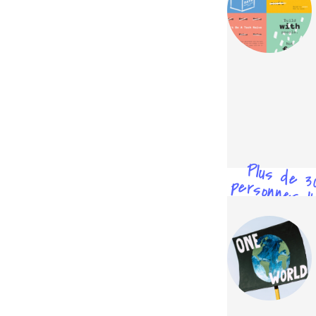
Plus de 3
personnes l'
testé