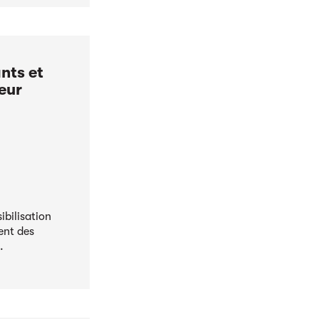
nts et
eur
ibilisation
ent des
.