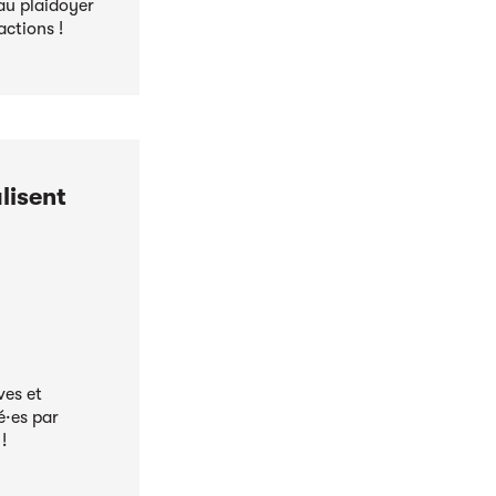
u plaidoyer
actions !
lisent
ves et
é·es par
!