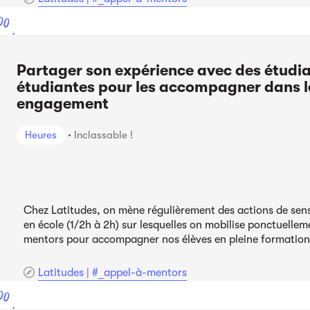
00
ont
Partager son expérience avec des étudia
étudiantes pour les accompagner dans l
engagement
Heures
Inclassable !
Chez Latitudes, on mène régulièrement des actions de sens
en école (1/2h à 2h) sur lesquelles on mobilise ponctuellem
mentors pour accompagner nos élèves en pleine formation
Latitudes | #_appel-à-mentors
00
ont