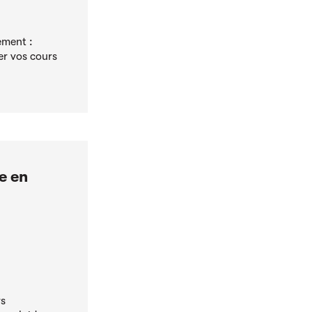
ement :
er vos cours
e en
rs