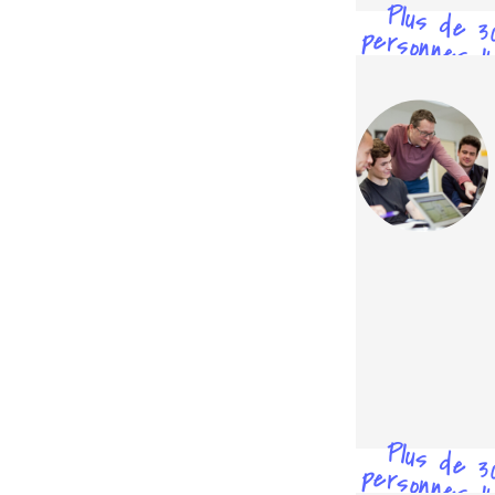
Plus de 3
personnes l'
testé
Plus de 3
personnes l'