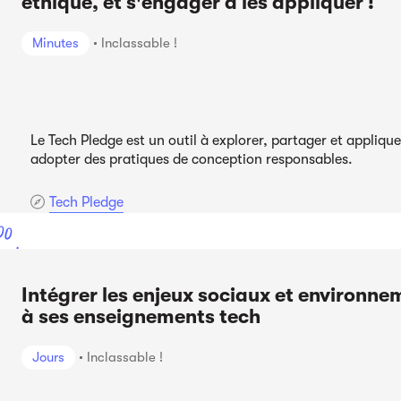
éthique, et s'engager à les appliquer !
Minutes
Inclassable !
Le Tech Pledge est un outil à explorer, partager et appliqu
adopter des pratiques de conception responsables.
Tech Pledge
00
ont
Intégrer les enjeux sociaux et environn
à ses enseignements tech
Jours
Inclassable !